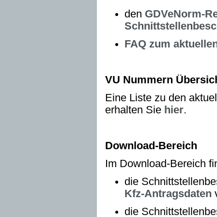
den
GDVeNorm-Read
Schnittstellenbes
FAQ zum aktuellen
VU Nummern Übersic
Eine Liste zu den akt
erhalten Sie
hier
.
Download-Bereich
Im Download-Bereich fi
die Schnittstellenb
Kfz-Antragsdaten
v
die Schnittstellen