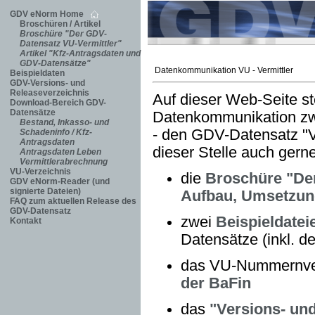
GDV eNorm Home
Broschüren / Artikel
Broschüre "Der GDV-
Datensatz VU-Vermittler"
Artikel "Kfz-Antragsdaten und
GDV-Datensätze"
Datenkommunikation VU - Vermittler
Beispieldaten
GDV-Versions- und
Releaseverzeichnis
Auf dieser Web-Seite st
Download-Bereich GDV-
Datensätze
Datenkommunikation zw
Bestand, Inkasso- und
- den GDV-Datensatz "VU
Schadeninfo / Kfz-
Antragsdaten
dieser Stelle auch gern
Antragsdaten Leben
Vermittlerabrechnung
VU-Verzeichnis
die
Broschüre "Der
GDV eNorm-Reader (und
signierte Dateien)
Aufbau, Umsetzung"
FAQ zum aktuellen Release des
GDV-Datensatz
zwei
Beispieldatei
Kontakt
Datensätze (inkl. d
das VU-Nummernver
der BaFin
das
"Versions- un