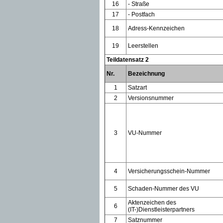
16
- Straße
17
- Postfach
18
Adress-Kennzeichen
19
Leerstellen
Teildatensatz 2
Nr.
Bezeichnung
1
Satzart
2
Versionsnummer
3
VU-Nummer
4
Versicherungsschein-Nummer
5
Schaden-Nummer des VU
Aktenzeichen des
6
(IT-)Dienstleisterpartners
7
Satznummer