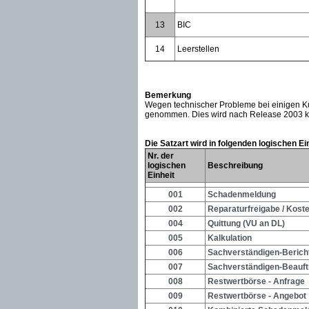
13
BIC
14
Leerstellen
Bemerkung
Wegen technischer Probleme bei einigen K
genommen. Dies wird nach Release 2003 kor
Die Satzart wird in folgenden logischen E
Nr. der
logischen
Beschreibung
Einheit
001
Schadenmeldung
002
Reparaturfreigabe / Kos
004
Quittung (VU an DL)
005
Kalkulation
006
Sachverständigen-Berich
007
Sachverständigen-Beauf
008
Restwertbörse - Anfrage
009
Restwertbörse - Angebot