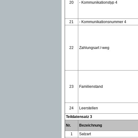
20
- Kommunikationstyp 4
21
- Kommunikationsnummer 4
22
Zahlungsart /-weg
23
Familienstand
24
Leerstellen
Teildatensatz 3
Nr.
Bezeichnung
1
Satzart