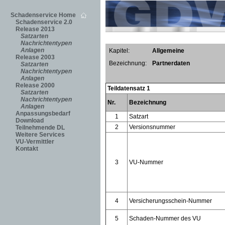
Schadenservice Home
Schadenservice 2.0
Release 2013
Satzarten
Nachrichtentypen
Anlagen
Kapitel:
Allgemeine
Release 2003
Bezeichnung:
Partnerdaten
Satzarten
Nachrichtentypen
Anlagen
Release 2000
Teildatensatz 1
Satzarten
Nachrichtentypen
Nr.
Bezeichnung
Anlagen
Anpassungsbedarf
1
Satzart
Download
2
Versionsnummer
Teilnehmende DL
Weitere Services
VU-Vermittler
Kontakt
3
VU-Nummer
4
Versicherungsschein-Nummer
5
Schaden-Nummer des VU