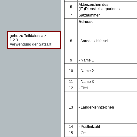
Aktenzeichen des
6
(IT-)Dienstleisterpartners
7
Satznummer
Adresse
gehe zu Teildatensatz:
1
2
3
8
- Anredeschlüssel
Verwendung der Satzart
9
- Name 1
10
- Name 2
11
- Name 3
12
- Titel
13
- Länderkennzeichen
14
- Postleitzahl
15
- Ort