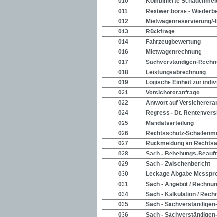
010
Kombinierte Schadenmel
011
Restwertbörse - Wiederb
012
Mietwagenreservierung/-
013
Rückfrage
014
Fahrzeugbewertung
016
Mietwagenrechnung
017
Sachverständigen-Rechn
018
Leistungsabrechnung
019
Logische Einheit zur indi
021
Versichereranfrage
022
Antwort auf Versicherera
024
Regress - Dt. Rentenvers
025
Mandatserteilung
026
Rechtsschutz-Schadenm
027
Rückmeldung an Rechtsa
028
Sach - Behebungs-Beauf
029
Sach - Zwischenbericht
030
Leckage Abgabe Messpro
031
Sach - Angebot / Rechnu
034
Sach - Kalkulation / Rech
035
Sach - Sachverständigen
036
Sach - Sachverständigen