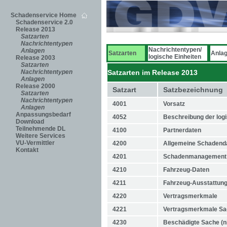
Schadenservice Home
Schadenservice 2.0
Release 2013
Satzarten
Nachrichtentypen
Nachrichtentypen/
Anlagen
Satzarten
Anla
logische Einheiten
Release 2003
Satzarten
Nachrichtentypen
Satzarten im Release 2013
Anlagen
Release 2000
Satzart
Satzbezeichnung
Satzarten
Nachrichtentypen
4001
Vorsatz
Anlagen
Anpassungsbedarf
4052
Beschreibung der logi
Download
Teilnehmende DL
4100
Partnerdaten
Weitere Services
VU-Vermittler
4200
Allgemeine Schadend
Kontakt
4201
Schadenmanagement
4210
Fahrzeug-Daten
4211
Fahrzeug-Ausstattun
4220
Vertragsmerkmale
4221
Vertragsmerkmale Sa
4230
Beschädigte Sache (ni