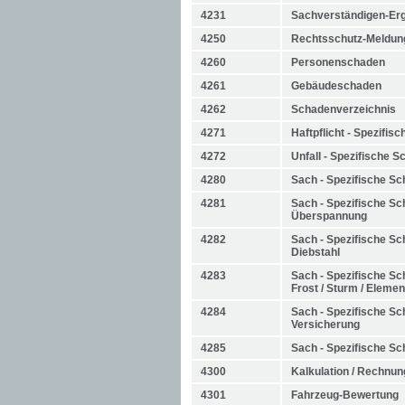
4231
Sachverständigen-Er
4250
Rechtsschutz-Meldun
4260
Personenschaden
4261
Gebäudeschaden
4262
Schadenverzeichnis
4271
Haftpflicht - Spezifi
4272
Unfall - Spezifische 
4280
Sach - Spezifische Sc
4281
Sach - Spezifische Sch
Überspannung
4282
Sach - Spezifische Sc
Diebstahl
4283
Sach - Spezifische Sc
Frost / Sturm / Elemen
4284
Sach - Spezifische S
Versicherung
4285
Sach - Spezifische Sc
4300
Kalkulation / Rechnun
4301
Fahrzeug-Bewertung