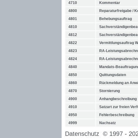
4710
Kommentar
4800
Reparaturfreigabe / 
4801
Behebungsauftrag
4810
Sachverständigenbea
4812
Sachverständigenbea
4822
Vermittlungsauftrag W
4823
RA-Leistungsabrech
4824
RA-Leistungsabrechnu
4840
Mandats-Beauftragun
4850
Quittungsdaten
4860
Rückmeldung an Anwä
4870
Stornierung
4900
Anhangbeschreibung
4910
Satzart zur freien Ver
4950
Fehlerbeschreibung
4999
Nachsatz
Datenschutz
© 1997 -
20