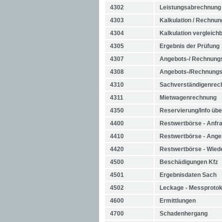
4302
Leistungsabrechnung
4303
Kalkulation / Rechnu
4304
Kalkulation vergleich
4305
Ergebnis der Prüfung
4307
Angebots-/ Rechnun
4308
Angebots-/Rechnungse
4310
Sachverständigenrec
4311
Mietwagenrechnung
4350
Reservierung/Info üb
4400
Restwertbörse - Anfr
4410
Restwertbörse - Ange
4420
Restwertbörse - Wie
4500
Beschädigungen Kfz
4501
Ergebnisdaten Sach
4502
Leckage - Messprotok
4600
Ermittlungen
4700
Schadenhergang