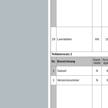
29
Leerstellen
AN
1
Teildatensatz 2
Darst.
Anz
Nr.
Bezeichnung
AN/N
Byt
1
Satzart
N
4
2
Versionsnummer
N
3