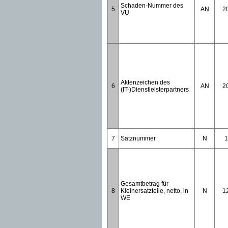
Schaden-Nummer des
5
AN
2
VU
Aktenzeichen des
6
AN
2
(IT-)Dienstleisterpartners
7
Satznummer
N
1
Gesamtbetrag für
8
Kleinersatzteile, netto, in
N
1
WE