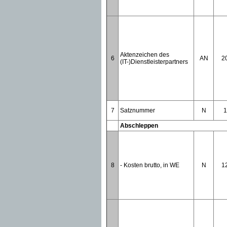
Aktenzeichen des
6
AN
2
(IT-)Dienstleisterpartners
7
Satznummer
N
1
Abschleppen
8
- Kosten brutto, in WE
N
1