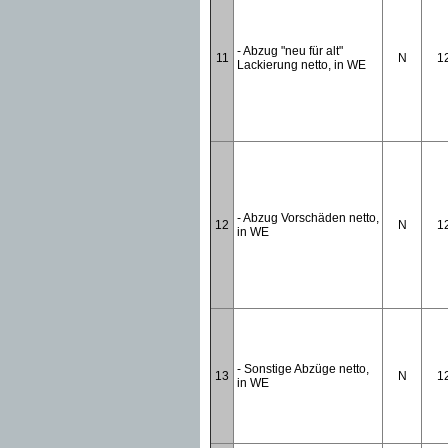
- Abzug "neu für alt"
11
N
1
Lackierung netto, in WE
- Abzug Vorschäden netto,
12
N
1
in WE
- Sonstige Abzüge netto,
13
N
1
in WE