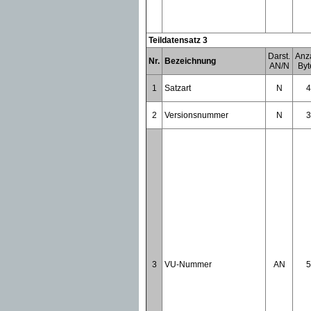
Teildatensatz 3
Darst.
Anz
Nr.
Bezeichnung
AN/N
Byt
1
Satzart
N
4
2
Versionsnummer
N
3
3
VU-Nummer
AN
5