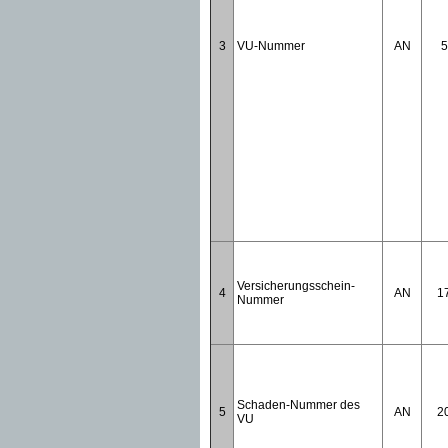
3
VU-Nummer
AN
5
Versicherungsschein-
4
AN
1
Nummer
Schaden-Nummer des
5
AN
2
VU