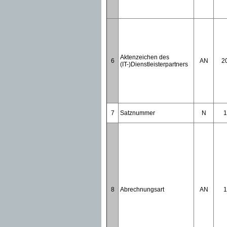
Aktenzeichen des
6
AN
2
(IT-)Dienstleisterpartners
7
Satznummer
N
1
8
Abrechnungsart
AN
1