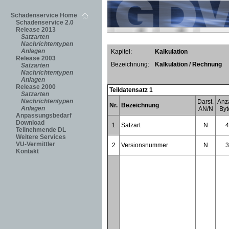
Schadenservice Home
Schadenservice 2.0
Release 2013
Satzarten
Nachrichtentypen
Anlagen
Kapitel:
Kalkulation
Release 2003
Bezeichnung:
Kalkulation / Rechnung
Satzarten
Nachrichtentypen
Anlagen
Release 2000
Teildatensatz 1
Satzarten
Nachrichtentypen
Darst.
Anz
Nr.
Bezeichnung
Anlagen
AN/N
Byt
Anpassungsbedarf
Download
1
Satzart
N
4
Teilnehmende DL
Weitere Services
VU-Vermittler
2
Versionsnummer
N
3
Kontakt