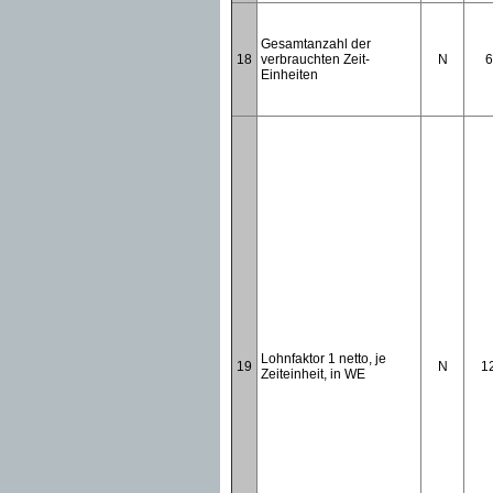
Gesamtanzahl der
18
verbrauchten Zeit-
N
6
Einheiten
Lohnfaktor 1 netto, je
19
N
1
Zeiteinheit, in WE