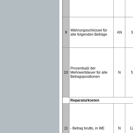
Währungsschlüssel für
9
AN
3
alle folgenden Beträge
Prozentsatz der
10
Mehrwertsteuer für alle
N
5
Betragspositionen
Reparaturkosten
11
- Betrag brutto, in WE
N
1