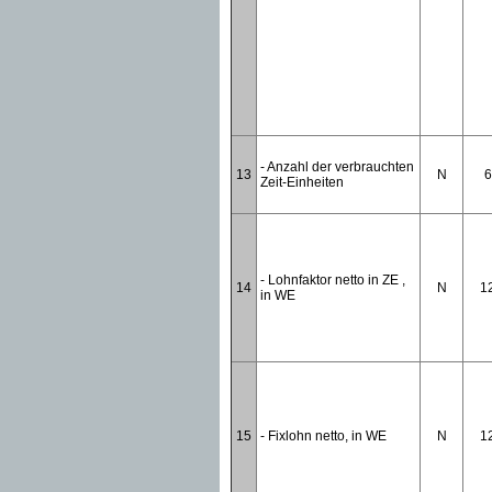
- Anzahl der verbrauchten
13
N
6
Zeit-Einheiten
- Lohnfaktor netto in ZE ,
14
N
1
in WE
15
- Fixlohn netto, in WE
N
1