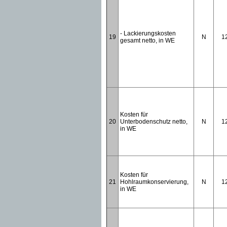
- Lackierungskosten
19
N
1
gesamt netto, in WE
Kosten für
20
Unterbodenschutz netto,
N
1
in WE
Kosten für
21
Hohlraumkonservierung,
N
1
in WE