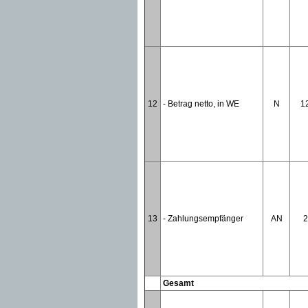
12
- Betrag netto, in WE
N
1
13
- Zahlungsempfänger
AN
2
Gesamt