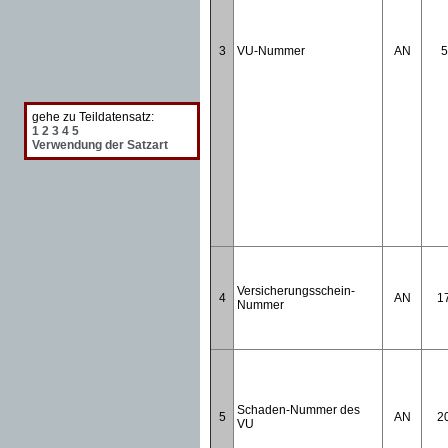
3
VU-Nummer
AN
5
gehe zu Teildatensatz:
1
2
3
4
5
Verwendung der Satzart
Versicherungsschein-
4
AN
1
Nummer
Schaden-Nummer des
5
AN
2
VU