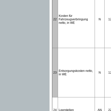
Kosten für
22
Fahrzeugverbringung
N
1
netto, in WE
Entsorgungskosten netto,
23
N
1
in WE
24
Leerstellen
AN
2