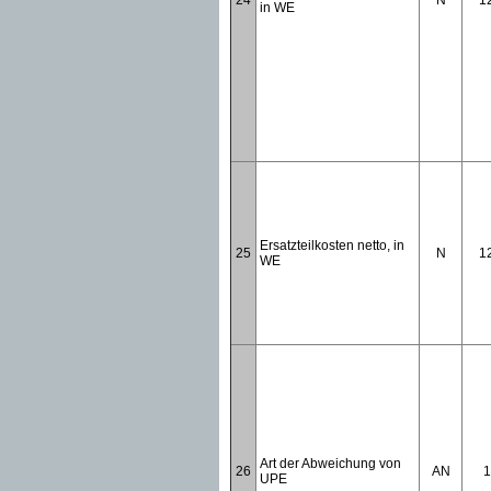
24
N
1
in WE
Ersatzteilkosten netto, in
25
N
1
WE
Art der Abweichung von
26
AN
1
UPE