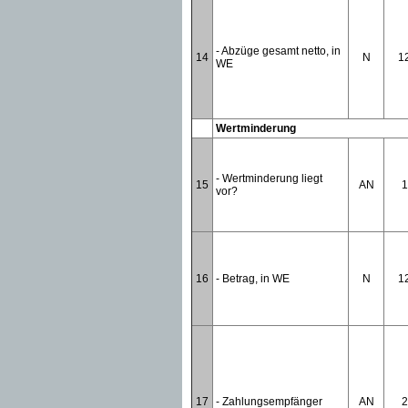
- Abzüge gesamt netto, in
14
N
1
WE
Wertminderung
- Wertminderung liegt
15
AN
1
vor?
16
- Betrag, in WE
N
1
17
- Zahlungsempfänger
AN
2