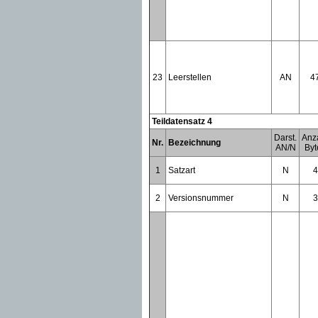
23
Leerstellen
AN
4
Teildatensatz 4
Darst.
Anz
Nr.
Bezeichnung
AN/N
Byt
1
Satzart
N
4
2
Versionsnummer
N
3