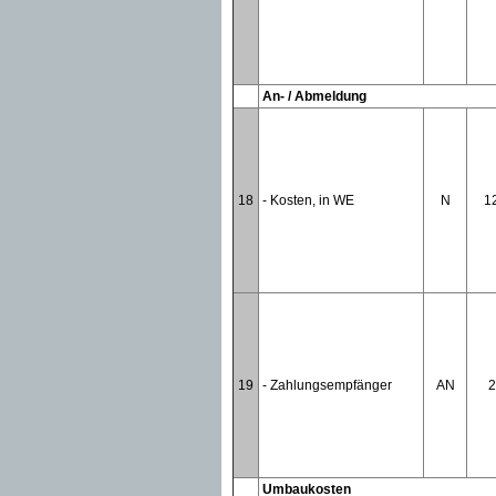
An- / Abmeldung
18
- Kosten, in WE
N
1
19
- Zahlungsempfänger
AN
2
Umbaukosten