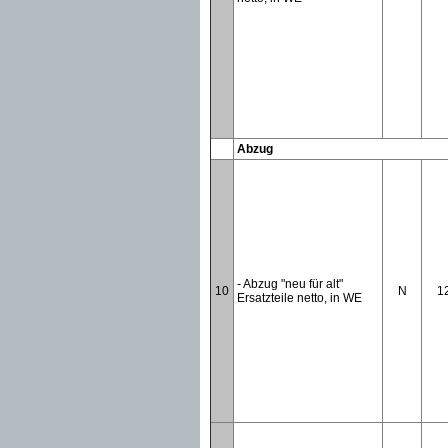
Abzug
- Abzug "neu für alt"
10
N
1
Ersatzteile netto, in WE