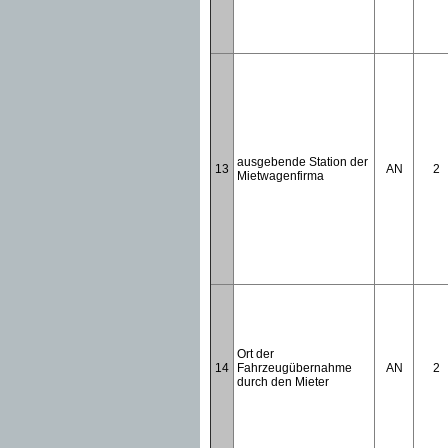
ausgebende Station der
13
AN
2
Mietwagenfirma
Ort der
14
Fahrzeugübernahme
AN
2
durch den Mieter