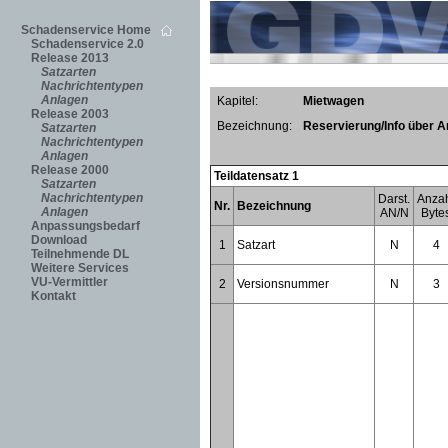
Schadenservice Home
Schadenservice 2.0
Release 2013
Satzarten
Nachrichtentypen
Anlagen
Kapitel:
Mietwagen
Release 2003
Bezeichnung:
Reservierung/Info über 
Satzarten
Nachrichtentypen
Anlagen
Release 2000
Teildatensatz 1
Satzarten
Nachrichtentypen
Darst.
Anza
Nr.
Bezeichnung
Anlagen
AN/N
Byte
Anpassungsbedarf
Download
1
Satzart
N
4
Teilnehmende DL
Weitere Services
VU-Vermittler
2
Versionsnummer
N
3
Kontakt