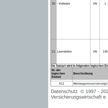
20
- Indikator
AN
1
21
Leerstellen
AN
146
Die Satzart wird in folgenden logischen E
Nr. der
logischen
Beschreibung
Einheit
012
Mietwagenreservierung/-
Datenschutz
© 1997 -
20
Versicherungswirtschaft e.