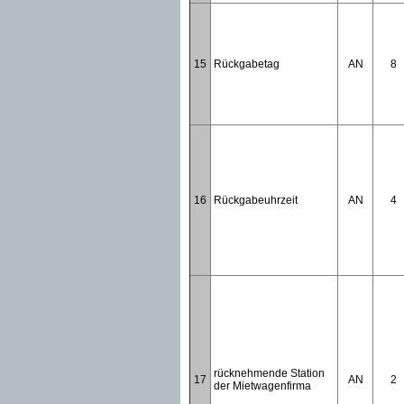
15
Rückgabetag
AN
8
16
Rückgabeuhrzeit
AN
4
rücknehmende Station
17
AN
2
der Mietwagenfirma