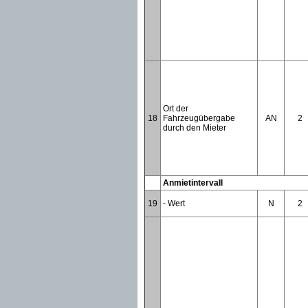
Ort der
18
Fahrzeugübergabe
AN
2
durch den Mieter
Anmietintervall
19
- Wert
N
2