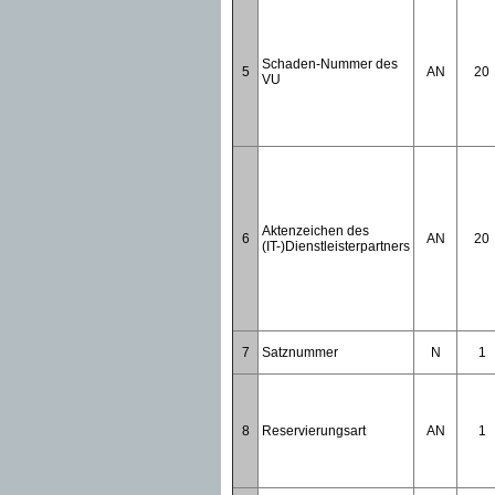
Schaden-Nummer des
5
AN
20
VU
Aktenzeichen des
6
AN
20
(IT-)Dienstleisterpartners
7
Satznummer
N
1
8
Reservierungsart
AN
1