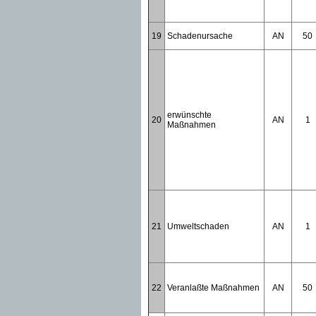
19
Schadenursache
AN
50
erwünschte
20
AN
1
Maßnahmen
21
Umweltschaden
AN
1
22
Veranlaßte Maßnahmen
AN
50