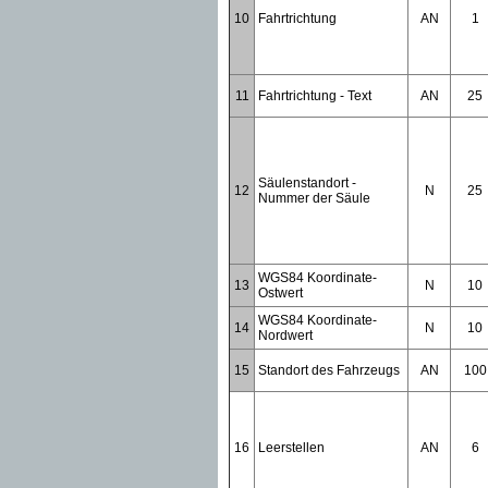
10
Fahrtrichtung
AN
1
11
Fahrtrichtung - Text
AN
25
Säulenstandort -
12
N
25
Nummer der Säule
WGS84 Koordinate-
13
N
10
Ostwert
WGS84 Koordinate-
14
N
10
Nordwert
15
Standort des Fahrzeugs
AN
100
16
Leerstellen
AN
6