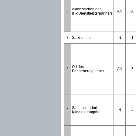
Aktenzeichen des
6
AN
20
(IT-)Dienstleisterpartners
7
Satznummer
N
1
Ort des
8
AN
5
Pannenereignisses
Säulenstandort -
9
N
4
Kilometerangabe