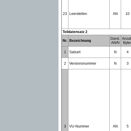
23
Leerstellen
AN
10
Teildatensatz 2
Darst.
Anza
Nr.
Bezeichnung
AN/N
Byte
1
Satzart
N
4
2
Versionsnummer
N
3
3
VU-Nummer
AN
5