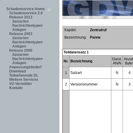
Schadenservice Home
Schadenservice 2.0
Release 2013
Satzarten
Nachrichtentypen
Anlagen
Kapitel:
Zentralruf
Release 2003
Bezeichnung:
Panne
Satzarten
Nachrichtentypen
Anlagen
Release 2000
Teildatensatz 1
Satzarten
Nachrichtentypen
Darst.
Anza
Nr.
Bezeichnung
Anlagen
AN/N
Byte
Anpassungsbedarf
Download
1
Satzart
N
4
Teilnehmende DL
Weitere Services
VU-Vermittler
2
Versionsnummer
N
3
Kontakt