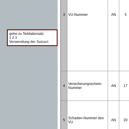
3
VU-Nummer
AN
5
gehe zu Teildatensatz:
1
2
3
Verwendung der Satzart
Versicherungsschein-
4
AN
17
Nummer
Schaden-Nummer des
5
AN
20
VU