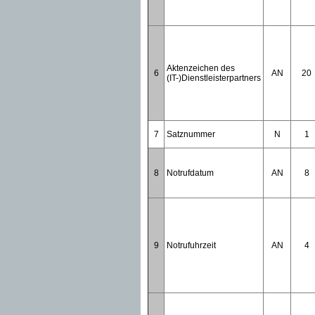
Aktenzeichen des
6
AN
20
(IT-)Dienstleisterpartners
7
Satznummer
N
1
8
Notrufdatum
AN
8
9
Notrufuhrzeit
AN
4