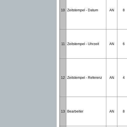
10
Zeitstempel - Datum
AN
8
11
Zeitstempel - Uhrzeit
AN
6
12
Zeitstempel - Referenz
AN
4
13
Bearbeiter
AN
8