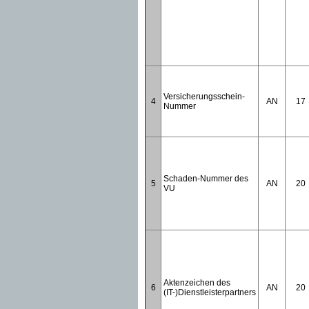
Versicherungsschein-
4
AN
17
Nummer
Schaden-Nummer des
5
AN
20
VU
Aktenzeichen des
6
AN
20
(IT-)Dienstleisterpartners