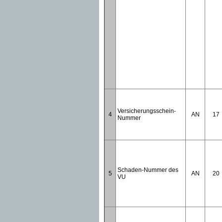
Versicherungsschein-
4
AN
17
Nummer
Schaden-Nummer des
5
AN
20
VU