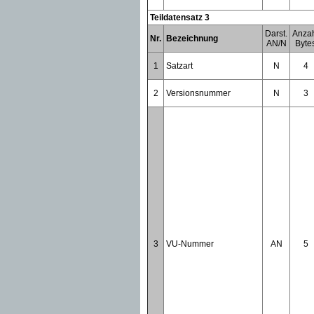
Teildatensatz 3
Darst.
Anza
Nr.
Bezeichnung
AN/N
Byte
1
Satzart
N
4
2
Versionsnummer
N
3
3
VU-Nummer
AN
5