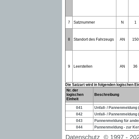
7
Satznummer
N
1
8
Standort des Fahrzeugs
AN
150
9
Leerstellen
AN
36
Die Satzart wird in folgenden logischen E
Nr. der
logischen
Beschreibung
Einheit
041
Unfall- / Pannenmeldung 
042
Unfall- / Pannenmeldung
043
Pannenmeldung für ande
044
Pannenmeldung - zur Ken
Datenschutz
© 1997 -
20