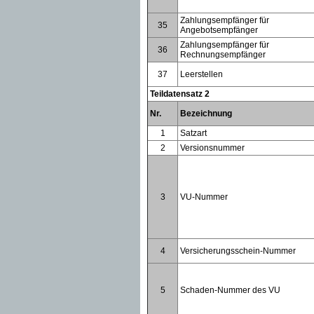
Zahlungsempfänger für
35
Angebotsempfänger
Zahlungsempfänger für
36
Rechnungsempfänger
37
Leerstellen
Teildatensatz 2
Nr.
Bezeichnung
1
Satzart
2
Versionsnummer
3
VU-Nummer
4
Versicherungsschein-Nummer
5
Schaden-Nummer des VU