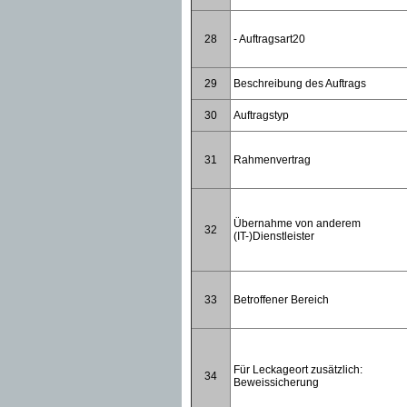
28
- Auftragsart20
29
Beschreibung des Auftrags
30
Auftragstyp
31
Rahmenvertrag
Übernahme von anderem
32
(IT-)Dienstleister
33
Betroffener Bereich
Für Leckageort zusätzlich:
34
Beweissicherung