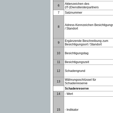
Aktenzeichen des
6
(IT-)Dienstleisterpartners
7
Satznummer
Adress-Kennzeichen Besichtigungs
8
/ Standort
Ergänzende Beschreibung zum
9
Besichtigungsort / Standort
10
Besichtigungstag
11
Besichtigungszeit
12
Schadengrund
Währungsschlüssel für
13
Schadenreserve
Schadenreserve
14
- Wert
15
- Indikator