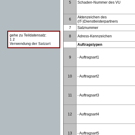
5
Schaden-Nummer des VU
Aktenzeichen des
6
(IT-)Dienstleisterpartners
7
Satznummer
gehe zu Teildatensatz:
8
Adress-Kennzeichen
1
2
Verwendung der Satzart
Auftragstypen
9
- Auftragsart1
10
- Auftragsart2
11
- Auftragsart3
12
- Auftragsart4
13
- Auftragsart5