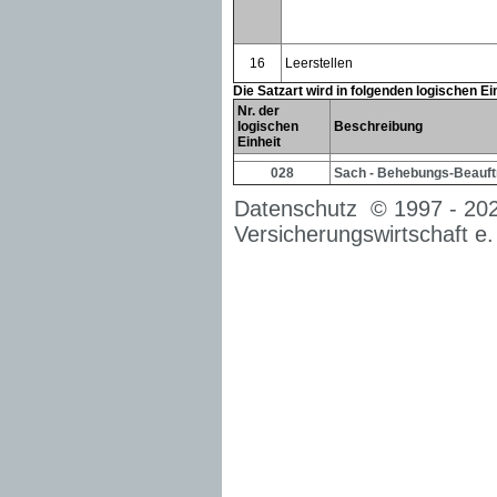
16
Leerstellen
Die Satzart wird in folgenden logischen E
Nr. der
logischen
Beschreibung
Einheit
028
Sach - Behebungs-Beauf
Datenschutz
© 1997 -
20
Versicherungswirtschaft e.