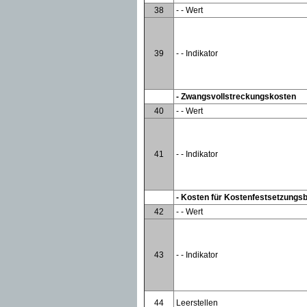
38
- - Wert
39
- - Indikator
- Zwangsvollstreckungskosten
40
- - Wert
41
- - Indikator
- Kosten für Kostenfestsetzungs
42
- - Wert
43
- - Indikator
44
Leerstellen