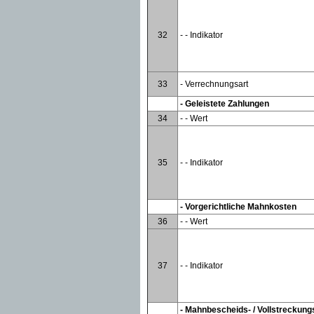
32
- - Indikator
33
- Verrechnungsart
- Geleistete Zahlungen
34
- - Wert
35
- - Indikator
- Vorgerichtliche Mahnkosten
36
- - Wert
37
- - Indikator
- Mahnbescheids- / Vollstreckun