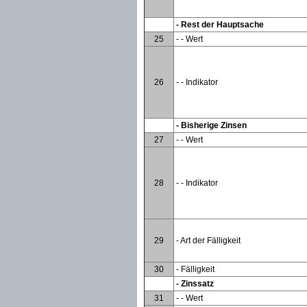
- Rest der Hauptsache
25
- - Wert
26
- - Indikator
- Bisherige Zinsen
27
- - Wert
28
- - Indikator
29
- Art der Fälligkeit
30
- Fälligkeit
- Zinssatz
31
- - Wert