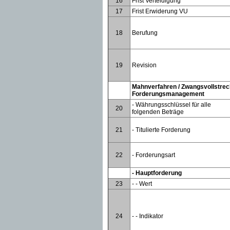
16
Frist Verteidigung
17
Frist Erwiderung VU
18
Berufung
19
Revision
Mahnverfahren / Zwangsvollstrec
Forderungsmanagement
- Währungsschlüssel für alle
20
folgenden Beträge
21
- Titulierte Forderung
22
- Forderungsart
- Hauptforderung
23
- - Wert
24
- - Indikator