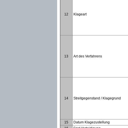
12
Klageart
13
Art des Verfahrens
14
Streitgegenstand / Klagegrund
15
Datum Klagezustellung