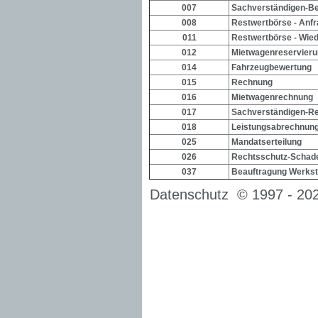
007
Sachverständigen-Be
008
Restwertbörse - Anf
011
Restwertbörse - Wie
012
Mietwagenreservieru
014
Fahrzeugbewertung
015
Rechnung
016
Mietwagenrechnung
017
Sachverständigen-R
018
Leistungsabrechnun
025
Mandatserteilung
026
Rechtsschutz-Schad
037
Beauftragung Werkst
Datenschutz
© 1997 -
202