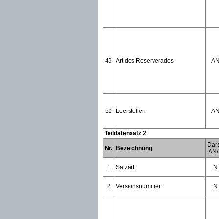
49
Art des Reserverades
A
50
Leerstellen
A
Teildatensatz 2
Dars
Nr.
Bezeichnung
AN/
1
Satzart
N
2
Versionsnummer
N