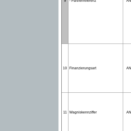
9
- Partnerreferenz
A
10
Finanzierungsart
A
11
Wagniskennziffer
A