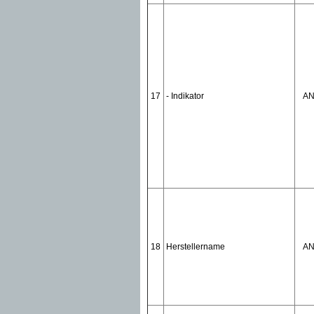
17
- Indikator
A
18
Herstellername
A