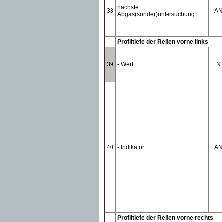
nächste
38
A
Abgas(sonder)untersuchung
Profiltiefe der Reifen vorne links
39
- Wert
N
40
- Indikator
A
Profiltiefe der Reifen vorne rechts