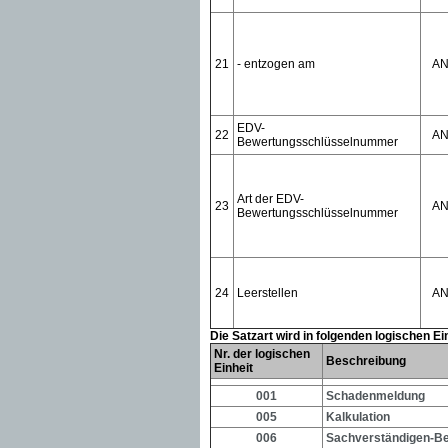
21
- entzogen am
A
EDV-
22
A
Bewertungsschlüsselnummer
Art der EDV-
23
A
Bewertungsschlüsselnummer
24
Leerstellen
A
Die Satzart wird in folgenden logischen E
Nr. der logischen
Beschreibung
Einheit
001
Schadenmeldung
005
Kalkulation
006
Sachverständigen-Be