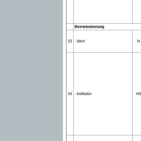
Betriebsleistung
33
- Wert
N
34
- Indikator
A