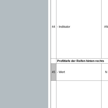
44
- Indikator
A
Profiltiefe der Reifen hinten rechts
45
- Wert
N