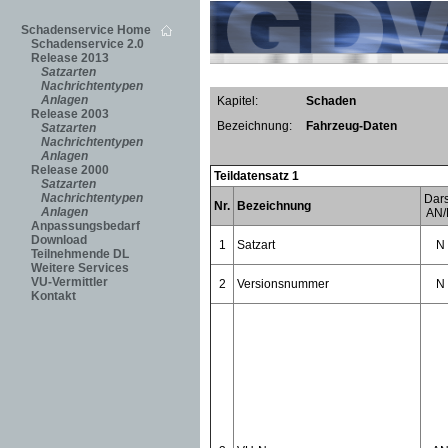
Schadenservice Home
Schadenservice 2.0
Release 2013
Satzarten
Nachrichtentypen
Anlagen
Kapitel:
Schaden
Release 2003
Bezeichnung:
Fahrzeug-Daten
Satzarten
Nachrichtentypen
Anlagen
Release 2000
Teildatensatz 1
Satzarten
Nachrichtentypen
Dars
Nr.
Bezeichnung
Anlagen
AN/
Anpassungsbedarf
Download
1
Satzart
N
Teilnehmende DL
Weitere Services
VU-Vermittler
2
Versionsnummer
N
Kontakt