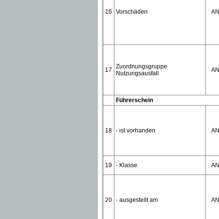
16
Vorschäden
A
Zuordnungsgruppe
17
A
Nutzungsausfall
Führerschein
18
- ist vorhanden
A
19
- Klasse
A
20
- ausgestellt am
A