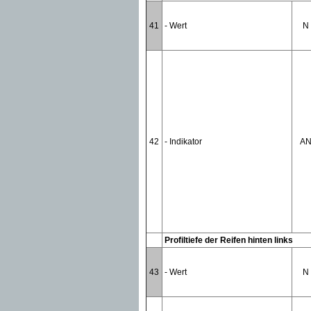
41
- Wert
N
42
- Indikator
A
Profiltiefe der Reifen hinten links
43
- Wert
N