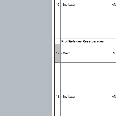
46
- Indikator
A
Profiltiefe des Reserverades
47
- Wert
N
48
- Indikator
A