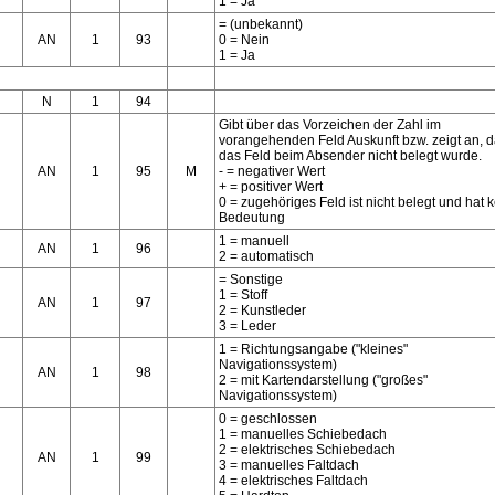
1 = Ja
= (unbekannt)
AN
1
93
0 = Nein
1 = Ja
N
1
94
Gibt über das Vorzeichen der Zahl im
vorangehenden Feld Auskunft bzw. zeigt an, 
das Feld beim Absender nicht belegt wurde.
AN
1
95
M
- = negativer Wert
+ = positiver Wert
0 = zugehöriges Feld ist nicht belegt und hat 
Bedeutung
1 = manuell
AN
1
96
2 = automatisch
= Sonstige
1 = Stoff
AN
1
97
2 = Kunstleder
3 = Leder
1 = Richtungsangabe ("kleines"
Navigationssystem)
AN
1
98
2 = mit Kartendarstellung ("großes"
Navigationssystem)
0 = geschlossen
1 = manuelles Schiebedach
2 = elektrisches Schiebedach
AN
1
99
3 = manuelles Faltdach
4 = elektrisches Faltdach