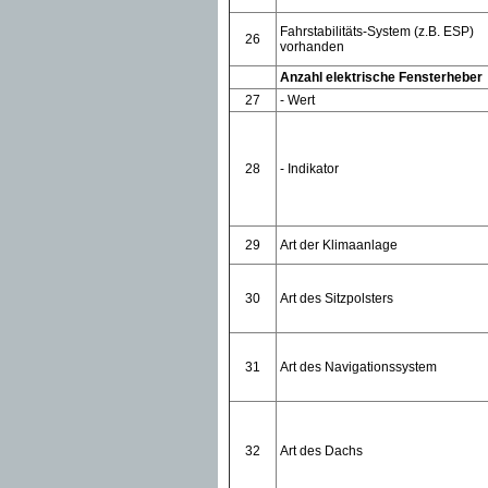
Fahrstabilitäts-System (z.B. ESP)
26
vorhanden
Anzahl elektrische Fensterheber
27
- Wert
28
- Indikator
29
Art der Klimaanlage
30
Art des Sitzpolsters
31
Art des Navigationssystem
32
Art des Dachs