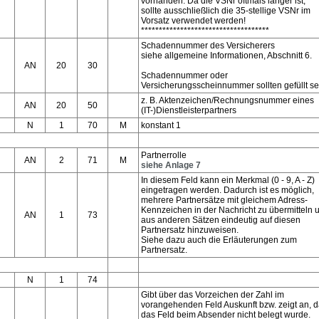
vorhanden. Da die VSNr oftmals länger ist,
sollte ausschließlich die 35-stellige VSNr im
Vorsatz verwendet werden!
************************************
Schadennummer des Versicherers
siehe allgemeine Informationen, Abschnitt 6.
AN
20
30
Schadennummer oder
Versicherungsscheinnummer sollten gefüllt se
z. B. Aktenzeichen/Rechnungsnummer eines
AN
20
50
(IT-)Dienstleisterpartners
N
1
70
M
konstant 1
Partnerrolle
AN
2
71
M
siehe Anlage 7
In diesem Feld kann ein Merkmal (0 - 9, A - Z)
eingetragen werden. Dadurch ist es möglich,
mehrere Partnersätze mit gleichem Adress-
Kennzeichen in der Nachricht zu übermitteln 
AN
1
73
aus anderen Sätzen eindeutig auf diesen
Partnersatz hinzuweisen.
Siehe dazu auch die Erläuterungen zum
Partnersatz.
N
1
74
Gibt über das Vorzeichen der Zahl im
vorangehenden Feld Auskunft bzw. zeigt an, 
das Feld beim Absender nicht belegt wurde.