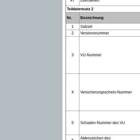
47
Leerstellen
Teildatensatz 2
Nr.
Bezeichnung
1
Satzart
2
Versionsnummer
3
VU-Nummer
4
Versicherungsschein-Nummer
5
Schaden-Nummer des VU
Aktenzeichen des