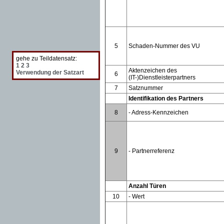
5
Schaden-Nummer des VU
gehe zu Teildatensatz:
1
2
3
Aktenzeichen des
Verwendung der Satzart
6
(IT-)Dienstleisterpartners
7
Satznummer
Identifikation des Partners
8
- Adress-Kennzeichen
9
- Partnerreferenz
Anzahl Türen
10
- Wert