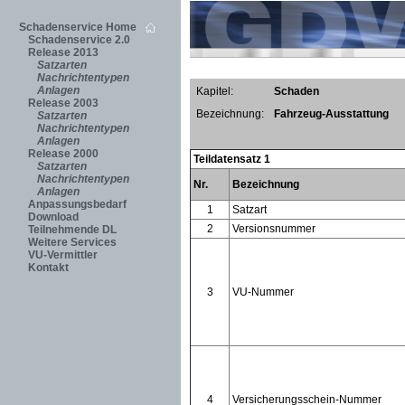
Schadenservice Home
Schadenservice 2.0
Release 2013
Satzarten
Nachrichtentypen
Anlagen
Kapitel:
Schaden
Release 2003
Bezeichnung:
Fahrzeug-Ausstattung
Satzarten
Nachrichtentypen
Anlagen
Release 2000
Teildatensatz 1
Satzarten
Nachrichtentypen
Nr.
Bezeichnung
Anlagen
Anpassungsbedarf
1
Satzart
Download
2
Versionsnummer
Teilnehmende DL
Weitere Services
VU-Vermittler
Kontakt
3
VU-Nummer
4
Versicherungsschein-Nummer