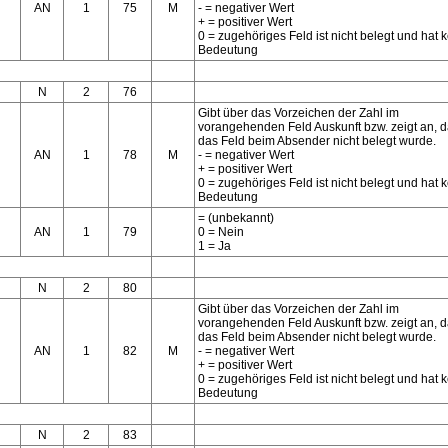
AN
1
75
M
- = negativer Wert
+ = positiver Wert
0 = zugehöriges Feld ist nicht belegt und hat 
Bedeutung
N
2
76
Gibt über das Vorzeichen der Zahl im
vorangehenden Feld Auskunft bzw. zeigt an, 
das Feld beim Absender nicht belegt wurde.
AN
1
78
M
- = negativer Wert
+ = positiver Wert
0 = zugehöriges Feld ist nicht belegt und hat 
Bedeutung
= (unbekannt)
AN
1
79
0 = Nein
1 = Ja
N
2
80
Gibt über das Vorzeichen der Zahl im
vorangehenden Feld Auskunft bzw. zeigt an, 
das Feld beim Absender nicht belegt wurde.
AN
1
82
M
- = negativer Wert
+ = positiver Wert
0 = zugehöriges Feld ist nicht belegt und hat 
Bedeutung
N
2
83