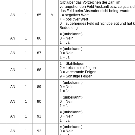
Gibt über das Vorzeichen der Zahl im
vorangehenden Feld Auskunft bzw. zeigt an, 
das Feld beim Absender nicht belegt wurde.
AN
1
85
M
- = negativer Wert
+ = positiver Wert
0 = zugehöriges Feld ist nicht belegt und hat 
Bedeutung
= (unbekannt)
AN
1
86
0 = Nein
1 = Ja
= (unbekannt)
AN
1
87
0 = Nein
1 = Ja
1 = Stahlfelgen
2 = Leichtmetallfelgen
AN
1
88
3 = verchromte Felgen
9 = Sonstige Felgen
= (unbekannt)
AN
1
89
0 = Nein
1 = Ja
= (unbekannt)
AN
1
90
0 = Nein
1 = Ja
= (unbekannt)
AN
1
91
0 = Nein
1 = Ja
= (unbekannt)
AN
1
92
0 = Nein