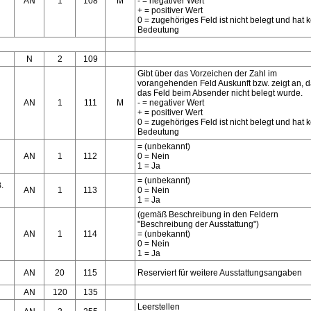
AN
1
108
M
- = negativer Wert
+ = positiver Wert
0 = zugehöriges Feld ist nicht belegt und hat 
Bedeutung
N
2
109
Gibt über das Vorzeichen der Zahl im
vorangehenden Feld Auskunft bzw. zeigt an, 
das Feld beim Absender nicht belegt wurde.
AN
1
111
M
- = negativer Wert
+ = positiver Wert
0 = zugehöriges Feld ist nicht belegt und hat 
Bedeutung
= (unbekannt)
AN
1
112
0 = Nein
1 = Ja
= (unbekannt)
.
AN
1
113
0 = Nein
1 = Ja
(gemäß Beschreibung in den Feldern
"Beschreibung der Ausstattung")
AN
1
114
= (unbekannt)
0 = Nein
1 = Ja
AN
20
115
Reserviert für weitere Ausstattungsangaben
AN
120
135
Leerstellen