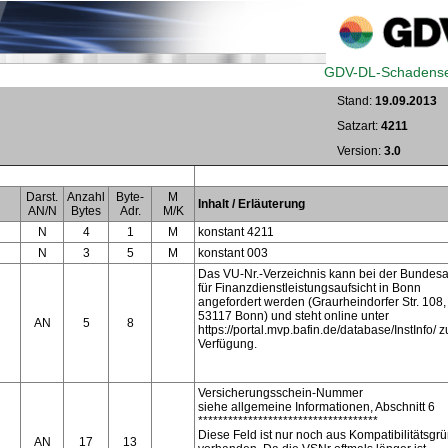
GDV-DL-Schadense
Stand:
19.09.2013
Satzart:
4211
Version:
3.0
Darst.
Anzahl
Byte-
M
Inhalt / Erläuterung
AN/N
Bytes
Adr.
M/K
N
4
1
M
konstant 4211
N
3
5
M
konstant 003
Das VU-Nr.-Verzeichnis kann bei der Bundesa
für Finanzdienstleistungsaufsicht in Bonn
angefordert werden (Graurheindorfer Str. 108,
53117 Bonn) und steht online unter
AN
5
8
https://portal.mvp.bafin.de/database/InstInfo/ z
Verfügung.
Versicherungsschein-Nummer
siehe allgemeine Informationen, Abschnitt 6
************************************
Diese Feld ist nur noch aus Kompatibilitätsgr
AN
17
13