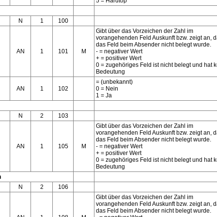
5 = Hardtop
N
1
100
Gibt über das Vorzeichen der Zahl im
vorangehenden Feld Auskunft bzw. zeigt an, 
das Feld beim Absender nicht belegt wurde.
AN
1
101
M
- = negativer Wert
+ = positiver Wert
0 = zugehöriges Feld ist nicht belegt und hat 
Bedeutung
= (unbekannt)
AN
1
102
0 = Nein
1 = Ja
N
2
103
Gibt über das Vorzeichen der Zahl im
vorangehenden Feld Auskunft bzw. zeigt an, 
das Feld beim Absender nicht belegt wurde.
AN
1
105
M
- = negativer Wert
+ = positiver Wert
0 = zugehöriges Feld ist nicht belegt und hat 
Bedeutung
n
N
2
106
Gibt über das Vorzeichen der Zahl im
vorangehenden Feld Auskunft bzw. zeigt an, 
das Feld beim Absender nicht belegt wurde.