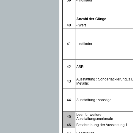
39
- Indikator
Anzahl der Gänge
40
- Wert
41
- Indikator
42
ASR
Ausstattung : Sonderlackierung, z.B
43
Metallic
44
Ausstattung : sonstige
Leer für weitere
45
Ausstattungsmerkmale
46
Beschreibung der Ausstattung 1