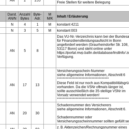
AN
2
255
Freie Stellen für weitere Belegung
Darst.
Anzahl
Byte-
M
Inhalt / Erläuterung
AN/N
Bytes
Adr.
M/K
N
4
1
M
konstant 4211
N
3
5
M
konstant 003
Das VU-Nr.-Verzeichnis kann bei der Bundesa
für Finanzdienstleistungsaufsicht in Bonn
angefordert werden (Graurheindorfer Str. 108,
53117 Bonn) und steht online unter
AN
5
8
https://portal.mvp.bafin.de/database/InstInfo/ z
Verfügung.
Versicherungsschein-Nummer
siehe allgemeine Informationen, Abschnitt 6
************************************
Diese Feld ist nur noch aus Kompatibilitätsgr
AN
17
13
vorhanden. Da die VSNr oftmals länger ist,
sollte ausschließlich die 35-stellige VSNr im
Vorsatz verwendet werden!
************************************
Schadennummer des Versicherers
siehe allgemeine Informationen, Abschnitt 6.
AN
20
30
Schadennummer oder
Versicherungsscheinnummer sollten gefüllt se
z. B. Aktenzeichen/Rechnungsnummer eines