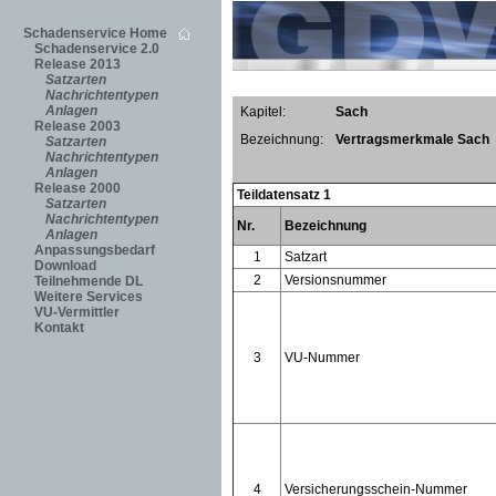
Schadenservice Home
Schadenservice 2.0
Release 2013
Satzarten
Nachrichtentypen
Anlagen
Kapitel:
Sach
Release 2003
Bezeichnung:
Vertragsmerkmale Sach
Satzarten
Nachrichtentypen
Anlagen
Release 2000
Teildatensatz 1
Satzarten
Nachrichtentypen
Nr.
Bezeichnung
Anlagen
Anpassungsbedarf
1
Satzart
Download
2
Versionsnummer
Teilnehmende DL
Weitere Services
VU-Vermittler
Kontakt
3
VU-Nummer
4
Versicherungsschein-Nummer