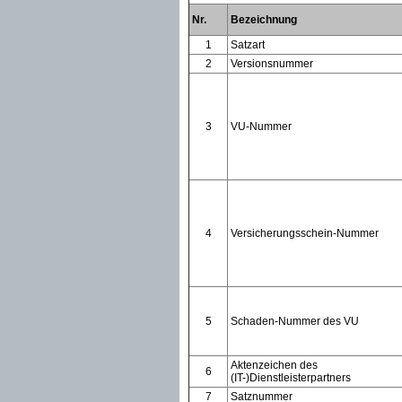
Nr.
Bezeichnung
1
Satzart
2
Versionsnummer
3
VU-Nummer
4
Versicherungsschein-Nummer
5
Schaden-Nummer des VU
Aktenzeichen des
6
(IT-)Dienstleisterpartners
7
Satznummer