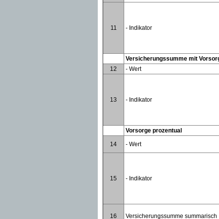
11
- Indikator
Versicherungssumme mit Vorsor
12
- Wert
13
- Indikator
Vorsorge prozentual
14
- Wert
15
- Indikator
16
Versicherungssumme summarisch