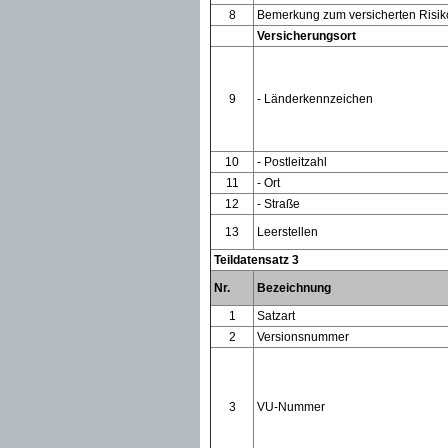
8
Bemerkung zum versicherten Risik
Versicherungsort
9
- Länderkennzeichen
10
- Postleitzahl
11
- Ort
12
- Straße
13
Leerstellen
Teildatensatz 3
Nr.
Bezeichnung
1
Satzart
2
Versionsnummer
3
VU-Nummer