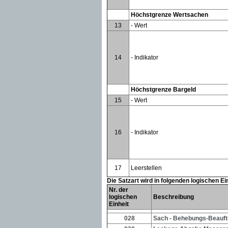
Höchstgrenze Wertsachen
13
- Wert
14
- Indikator
Höchstgrenze Bargeld
15
- Wert
16
- Indikator
17
Leerstellen
Die Satzart wird in folgenden logischen E
Nr. der
logischen
Beschreibung
Einheit
028
Sach - Behebungs-Beauf