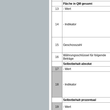
Fläche in QM gesamt
13
- Wert
14
- Indikator
15
Geschosszahl
Währungsschlüssel für folgende
16
Beträge
Selbstbehalt absolut
17
- Wert
18
- Indikator
Selbstbehalt prozentual
19
- Wert