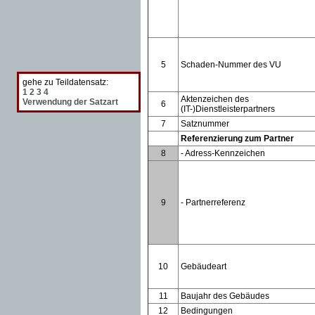
5
Schaden-Nummer des VU
gehe zu Teildatensatz:
1
2
3
4
Aktenzeichen des
Verwendung der Satzart
6
(IT-)Dienstleisterpartners
7
Satznummer
Referenzierung zum Partner
8
- Adress-Kennzeichen
9
- Partnerreferenz
10
Gebäudeart
11
Baujahr des Gebäudes
12
Bedingungen