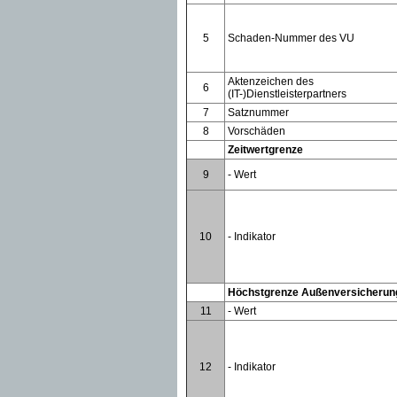
5
Schaden-Nummer des VU
Aktenzeichen des
6
(IT-)Dienstleisterpartners
7
Satznummer
8
Vorschäden
Zeitwertgrenze
9
- Wert
10
- Indikator
Höchstgrenze Außenversicherun
11
- Wert
12
- Indikator