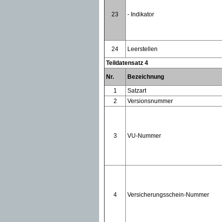
23
- Indikator
24
Leerstellen
Teildatensatz 4
Nr.
Bezeichnung
1
Satzart
2
Versionsnummer
3
VU-Nummer
4
Versicherungsschein-Nummer