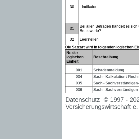
30
- Indikator
Bei allen Beträgen handelt es sich
31
Bruttowerte?
32
Leerstellen
Die Satzart wird in folgenden logischen E
Nr. der
logischen
Beschreibung
Einheit
001
Schadenmeldung
034
Sach - Kalkulation / Rech
035
Sach - Sachverständigen
036
Sach - Sachverständigen
Datenschutz
© 1997 -
20
Versicherungswirtschaft e.