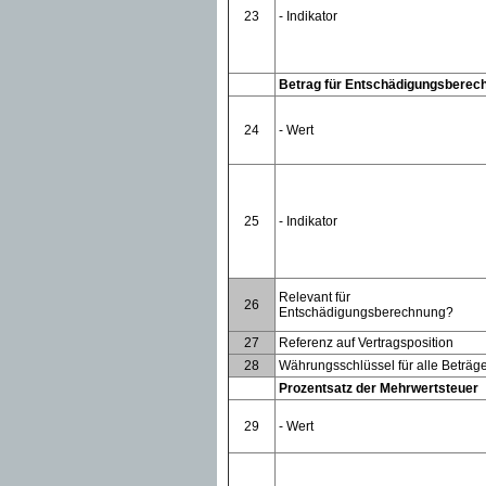
23
- Indikator
Betrag für Entschädigungsberec
24
- Wert
25
- Indikator
Relevant für
26
Entschädigungsberechnung?
27
Referenz auf Vertragsposition
28
Währungsschlüssel für alle Beträg
Prozentsatz der Mehrwertsteuer
29
- Wert