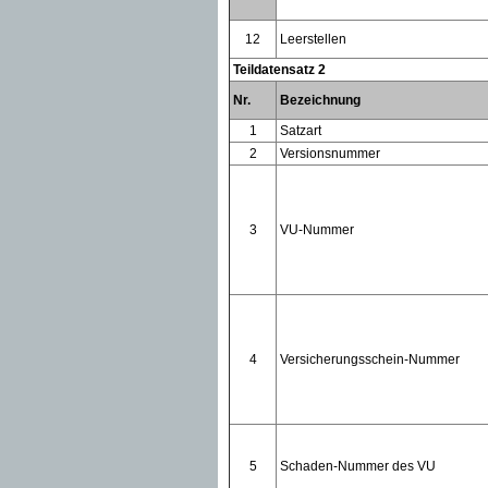
12
Leerstellen
Teildatensatz 2
Nr.
Bezeichnung
1
Satzart
2
Versionsnummer
3
VU-Nummer
4
Versicherungsschein-Nummer
5
Schaden-Nummer des VU