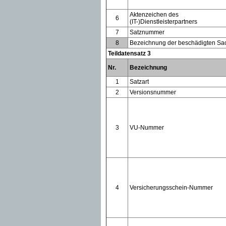
Aktenzeichen des
6
(IT-)Dienstleisterpartners
7
Satznummer
8
Bezeichnung der beschädigten Sa
Teildatensatz 3
Nr.
Bezeichnung
1
Satzart
2
Versionsnummer
3
VU-Nummer
4
Versicherungsschein-Nummer