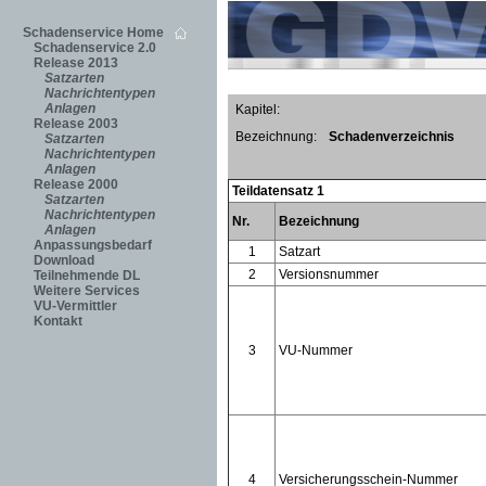
Schadenservice Home
Schadenservice 2.0
Release 2013
Satzarten
Nachrichtentypen
Anlagen
Kapitel:
Release 2003
Bezeichnung:
Schadenverzeichnis
Satzarten
Nachrichtentypen
Anlagen
Release 2000
Teildatensatz 1
Satzarten
Nachrichtentypen
Nr.
Bezeichnung
Anlagen
Anpassungsbedarf
1
Satzart
Download
2
Versionsnummer
Teilnehmende DL
Weitere Services
VU-Vermittler
Kontakt
3
VU-Nummer
4
Versicherungsschein-Nummer