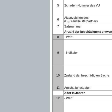
5
Schaden-Nummer des VU
Aktenzeichen des
6
(IT-)Dienstleisterpartners
7
Satznummer
Anzahl der beschädigten / entwe
8
- Wert
9
- Indikator
10
Zustand der beschädigten Sache
11
Anschaffungsdatum
Alter in Jahren
12
- Wert