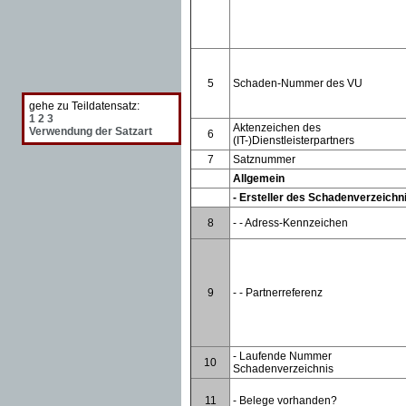
5
Schaden-Nummer des VU
gehe zu Teildatensatz:
1
2
3
Aktenzeichen des
Verwendung der Satzart
6
(IT-)Dienstleisterpartners
7
Satznummer
Allgemein
- Ersteller des Schadenverzeichn
8
- - Adress-Kennzeichen
9
- - Partnerreferenz
- Laufende Nummer
10
Schadenverzeichnis
11
- Belege vorhanden?