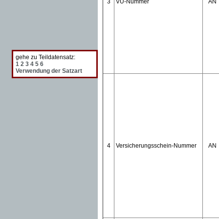
3
VU-Nummer
AN
gehe zu Teildatensatz:
1
2
3
4
5
6
Verwendung der Satzart
4
Versicherungsschein-Nummer
AN