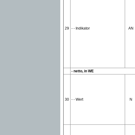
29
- - Indikator
AN
- netto, in WE
30
- - Wert
N