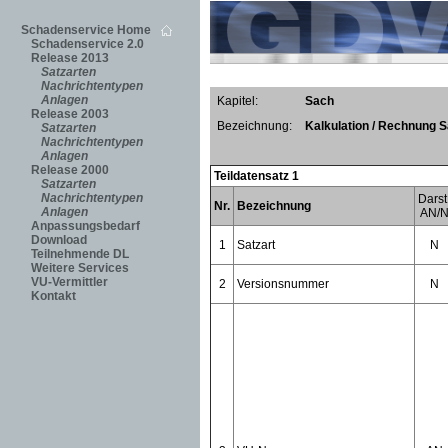
Schadenservice Home
Schadenservice 2.0
Release 2013
Satzarten
Nachrichtentypen
Anlagen
Kapitel:
Sach
Release 2003
Bezeichnung:
Kalkulation / Rechnung 
Satzarten
Nachrichtentypen
Anlagen
Release 2000
Teildatensatz 1
Satzarten
Nachrichtentypen
Darst
Nr.
Bezeichnung
Anlagen
AN/
Anpassungsbedarf
Download
1
Satzart
N
Teilnehmende DL
Weitere Services
VU-Vermittler
2
Versionsnummer
N
Kontakt