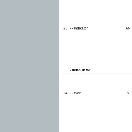
23
- - Indikator
AN
- netto, in WE
24
- - Wert
N