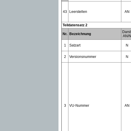
43
Leerstellen
AN
Teildatensatz 2
Darst
Nr.
Bezeichnung
AN/
1
Satzart
N
2
Versionsnummer
N
3
VU-Nummer
AN