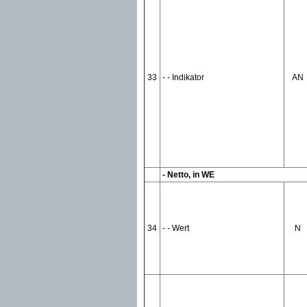
33
- - Indikator
AN
- Netto, in WE
34
- - Wert
N