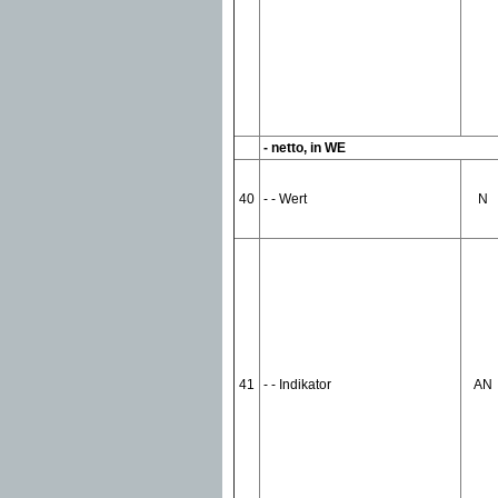
- netto, in WE
40
- - Wert
N
41
- - Indikator
AN