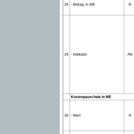
28
- Betrag, in WE
N
29
- Indikator
AN
Kostenpauschale in WE
30
- Wert
N