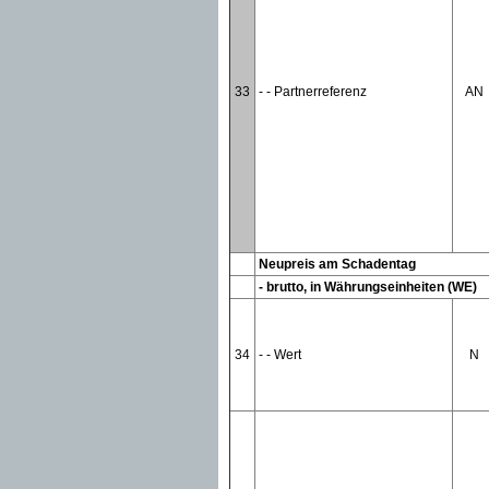
33
- - Partnerreferenz
AN
Neupreis am Schadentag
- brutto, in Währungseinheiten (WE)
34
- - Wert
N