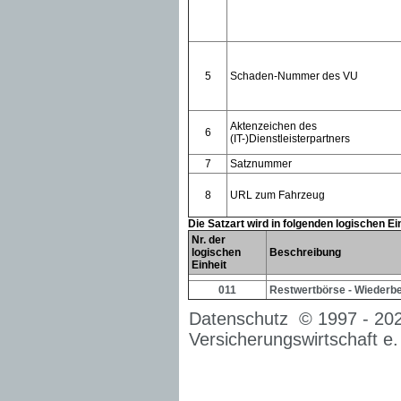
5
Schaden-Nummer des VU
Aktenzeichen des
6
(IT-)Dienstleisterpartners
7
Satznummer
8
URL zum Fahrzeug
Die Satzart wird in folgenden logischen E
Nr. der
logischen
Beschreibung
Einheit
011
Restwertbörse - Wiederb
Datenschutz
© 1997 -
20
Versicherungswirtschaft e.