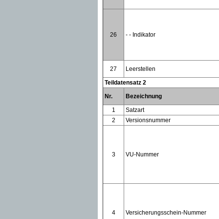
26
- - Indikator
27
Leerstellen
Teildatensatz 2
Nr.
Bezeichnung
1
Satzart
2
Versionsnummer
3
VU-Nummer
4
Versicherungsschein-Nummer