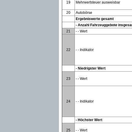
19
Mehrwertsteuer ausweisbar
20
Autobörse
Ergebniswerte gesamt
- Anzahl Fahrzeuggebote insges
21
- - Wert
22
- - Indikator
- Niedrigster Wert
23
- - Wert
24
- - Indikator
- Höchster Wert
25
- - Wert