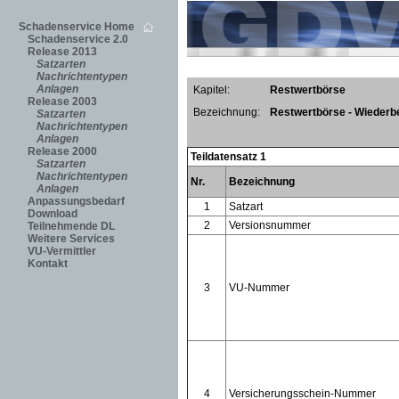
Schadenservice Home
Schadenservice 2.0
Release 2013
Satzarten
Nachrichtentypen
Anlagen
Kapitel:
Restwertbörse
Release 2003
Bezeichnung:
Restwertbörse - Wieder
Satzarten
Nachrichtentypen
Anlagen
Release 2000
Teildatensatz 1
Satzarten
Nachrichtentypen
Nr.
Bezeichnung
Anlagen
Anpassungsbedarf
1
Satzart
Download
2
Versionsnummer
Teilnehmende DL
Weitere Services
VU-Vermittler
Kontakt
3
VU-Nummer
4
Versicherungsschein-Nummer