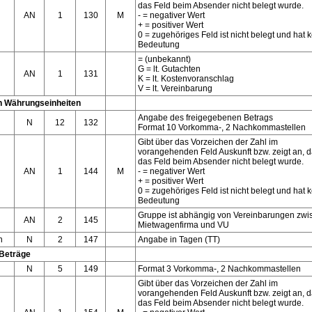
das Feld beim Absender nicht belegt wurde.
AN
1
130
M
- = negativer Wert
+ = positiver Wert
0 = zugehöriges Feld ist nicht belegt und hat 
Bedeutung
= (unbekannt)
G = lt. Gutachten
AN
1
131
K = lt. Kostenvoranschlag
V = lt. Vereinbarung
n Währungseinheiten
Angabe des freigegebenen Betrags
N
12
132
Format 10 Vorkomma-, 2 Nachkommastellen
Gibt über das Vorzeichen der Zahl im
vorangehenden Feld Auskunft bzw. zeigt an, 
das Feld beim Absender nicht belegt wurde.
AN
1
144
M
- = negativer Wert
+ = positiver Wert
0 = zugehöriges Feld ist nicht belegt und hat 
Bedeutung
Gruppe ist abhängig von Vereinbarungen zwi
AN
2
145
Mietwagenfirma und VU
n
N
2
147
Angabe in Tagen (TT)
 Beträge
N
5
149
Format 3 Vorkomma-, 2 Nachkommastellen
Gibt über das Vorzeichen der Zahl im
vorangehenden Feld Auskunft bzw. zeigt an, 
das Feld beim Absender nicht belegt wurde.