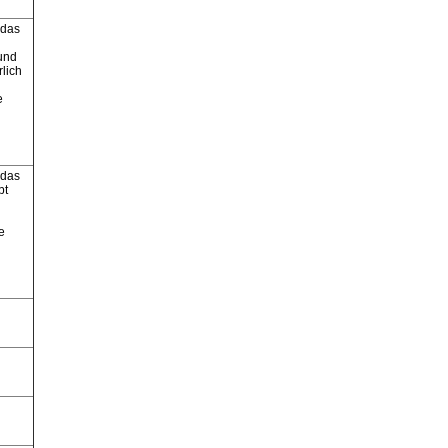
 das
und
lich
e
 das
bt
e