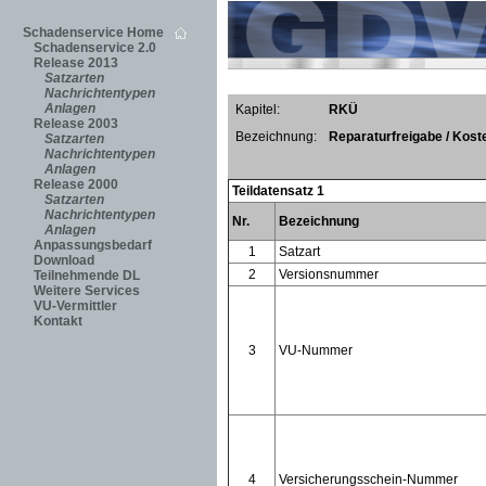
Schadenservice Home
Schadenservice 2.0
Release 2013
Satzarten
Nachrichtentypen
Anlagen
Kapitel:
RKÜ
Release 2003
Bezeichnung:
Reparaturfreigabe / Kos
Satzarten
Nachrichtentypen
Anlagen
Release 2000
Teildatensatz 1
Satzarten
Nachrichtentypen
Nr.
Bezeichnung
Anlagen
Anpassungsbedarf
1
Satzart
Download
2
Versionsnummer
Teilnehmende DL
Weitere Services
VU-Vermittler
Kontakt
3
VU-Nummer
4
Versicherungsschein-Nummer