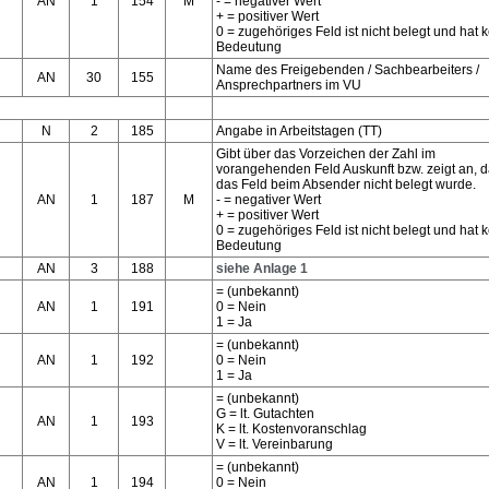
AN
1
154
M
- = negativer Wert
+ = positiver Wert
0 = zugehöriges Feld ist nicht belegt und hat 
Bedeutung
Name des Freigebenden / Sachbearbeiters /
AN
30
155
Ansprechpartners im VU
N
2
185
Angabe in Arbeitstagen (TT)
Gibt über das Vorzeichen der Zahl im
vorangehenden Feld Auskunft bzw. zeigt an, 
das Feld beim Absender nicht belegt wurde.
AN
1
187
M
- = negativer Wert
+ = positiver Wert
0 = zugehöriges Feld ist nicht belegt und hat 
Bedeutung
AN
3
188
siehe Anlage 1
= (unbekannt)
AN
1
191
0 = Nein
1 = Ja
= (unbekannt)
AN
1
192
0 = Nein
1 = Ja
= (unbekannt)
G = lt. Gutachten
AN
1
193
K = lt. Kostenvoranschlag
V = lt. Vereinbarung
= (unbekannt)
AN
1
194
0 = Nein