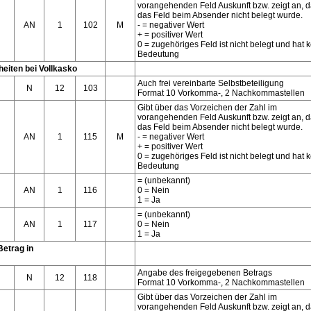
vorangehenden Feld Auskunft bzw. zeigt an, 
das Feld beim Absender nicht belegt wurde.
AN
1
102
M
- = negativer Wert
+ = positiver Wert
0 = zugehöriges Feld ist nicht belegt und hat 
Bedeutung
heiten bei Vollkasko
Auch frei vereinbarte Selbstbeteiligung
N
12
103
Format 10 Vorkomma-, 2 Nachkommastellen
Gibt über das Vorzeichen der Zahl im
vorangehenden Feld Auskunft bzw. zeigt an, 
das Feld beim Absender nicht belegt wurde.
AN
1
115
M
- = negativer Wert
+ = positiver Wert
0 = zugehöriges Feld ist nicht belegt und hat 
Bedeutung
= (unbekannt)
AN
1
116
0 = Nein
1 = Ja
= (unbekannt)
AN
1
117
0 = Nein
1 = Ja
etrag in
Angabe des freigegebenen Betrags
N
12
118
Format 10 Vorkomma-, 2 Nachkommastellen
Gibt über das Vorzeichen der Zahl im
vorangehenden Feld Auskunft bzw. zeigt an, 