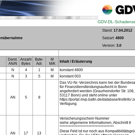
GDV-DL-Schadense
Stand:
17.04.2012
tenübernahme
Satzart:
4800
Version:
3.0
Darst.
Anzahl
Byte-
M
Inhalt / Erläuterung
AN/N
Bytes
Adr.
M/K
N
4
1
M
konstant 4800
N
3
5
M
konstant 003
Das VU-Nr.-Verzeichnis kann bei der Bundesa
für Finanzdienstleistungsaufsicht in Bonn
angefordert werden (Graurheindorfer Str. 108,
53117 Bonn) und steht online unter
AN
5
8
https://portal.mvp.bafin.de/database/InstInfo/ z
Verfügung.
Versicherungsschein-Nummer
siehe allgemeine Informationen, Abschnitt 6
************************************
Diese Feld ist nur noch aus Kompatibilitätsgr
AN
17
13