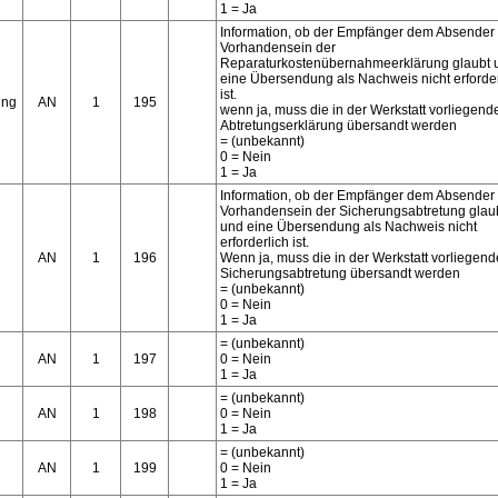
1 = Ja
Information, ob der Empfänger dem Absender
Vorhandensein der
Reparaturkostenübernahmeerklärung glaubt 
eine Übersendung als Nachweis nicht erforder
ist.
ung
AN
1
195
wenn ja, muss die in der Werkstatt vorliegend
Abtretungserklärung übersandt werden
= (unbekannt)
0 = Nein
1 = Ja
Information, ob der Empfänger dem Absender
Vorhandensein der Sicherungsabtretung glau
und eine Übersendung als Nachweis nicht
erforderlich ist.
AN
1
196
Wenn ja, muss die in der Werkstatt vorliegend
Sicherungsabtretung übersandt werden
= (unbekannt)
0 = Nein
1 = Ja
= (unbekannt)
AN
1
197
0 = Nein
1 = Ja
= (unbekannt)
AN
1
198
0 = Nein
1 = Ja
= (unbekannt)
AN
1
199
0 = Nein
1 = Ja