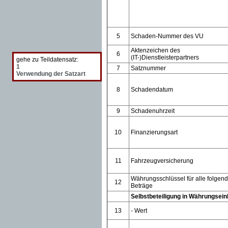
5
Schaden-Nummer des VU
Aktenzeichen des
6
(IT-)Dienstleisterpartners
gehe zu Teildatensatz:
1
7
Satznummer
Verwendung der Satzart
8
Schadendatum
9
Schadenuhrzeit
10
Finanzierungsart
11
Fahrzeugversicherung
Währungsschlüssel für alle folgen
12
Beträge
Selbstbeteiligung in Währungsein
13
- Wert