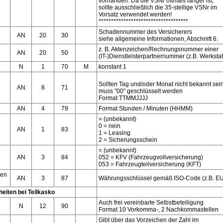
vorhanden. Da die VSNr oftmals länger ist,
sollte ausschließlich die 35-stellige VSNr im
Vorsatz verwendet werden!
************************************
Schadennummer des Versicherers
AN
20
30
siehe allgemeine Informationen, Abschnitt 6.
z. B. Aktenzeichen/Rechnungsnummer einer
AN
20
50
(IT-)Dienstleisterpartnernummer (z.B. Werkstat
N
1
70
M
konstant 1
Sollten Tag und/oder Monat nicht bekannt sein
AN
8
71
muss "00" geschlüsselt werden
Format TTMMJJJJ
AN
4
79
Format Stunden / Minuten (HHMM)
= (unbekannt)
0 = nein
AN
1
83
1 = Leasing
2 = Sicherungsschein
= (unbekannt)
AN
3
84
052 = KFV (Fahrzeugvollversicherung)
053 = Fahrzeugteilversicherung (KFT)
den
AN
3
87
Währungsschlüssel gemäß ISO-Code (z.B. EU
heiten bei Teilkasko
Auch frei vereinbarte Selbstbeteiligung
N
12
90
Format 10 Vorkomma-, 2 Nachkommastellen
Gibt über das Vorzeichen der Zahl im