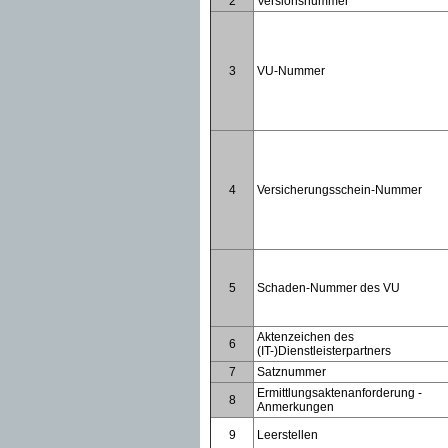
2
Versionsnummer
3
VU-Nummer
4
Versicherungsschein-Nummer
5
Schaden-Nummer des VU
Aktenzeichen des
6
(IT-)Dienstleisterpartners
7
Satznummer
Ermittlungsaktenanforderung -
8
Anmerkungen
9
Leerstellen