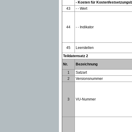
- Kosten für Kostenfestsetzungs
43
- - Wert
44
- - Indikator
45
Leerstellen
Teildatensatz 2
Nr.
Bezeichnung
1
Satzart
2
Versionsnummer
3
VU-Nummer