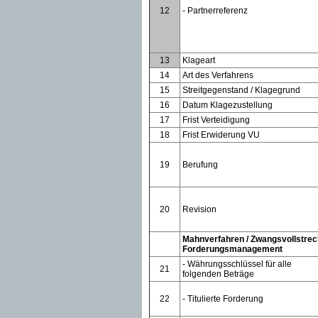
12
- Partnerreferenz
13
Klageart
14
Art des Verfahrens
15
Streitgegenstand / Klagegrund
16
Datum Klagezustellung
17
Frist Verteidigung
18
Frist Erwiderung VU
19
Berufung
20
Revision
Mahnverfahren / Zwangsvollstrec
Forderungsmanagement
- Währungsschlüssel für alle
21
folgenden Beträge
22
- Titulierte Forderung