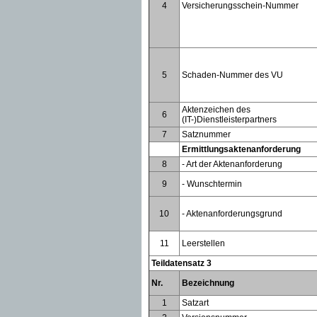
4
Versicherungsschein-Nummer
5
Schaden-Nummer des VU
Aktenzeichen des
6
(IT-)Dienstleisterpartners
7
Satznummer
Ermittlungsaktenanforderung
8
- Art der Aktenanforderung
9
- Wunschtermin
10
- Aktenanforderungsgrund
11
Leerstellen
Teildatensatz 3
Nr.
Bezeichnung
1
Satzart