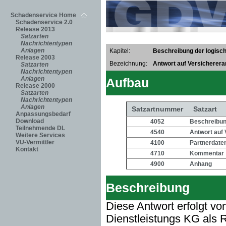
Schadenservice Home
Schadenservice 2.0
Release 2013
Satzarten
Nachrichtentypen
Anlagen
Kapitel:
Beschreibung der logisch
Release 2003
Bezeichnung:
Antwort auf Versicherera
Satzarten
Nachrichtentypen
Anlagen
Aufbau
Release 2000
Satzarten
Nachrichtentypen
Anlagen
Satzartnummer
Satzart
Anpassungsbedarf
Download
4052
Beschreibung
Teilnehmende DL
4540
Antwort auf 
Weitere Services
VU-Vermittler
4100
Partnerdate
Kontakt
4710
Kommentar
4900
Anhang
Beschreibung
Diese Antwort erfolgt vo
Dienstleistungs KG als 