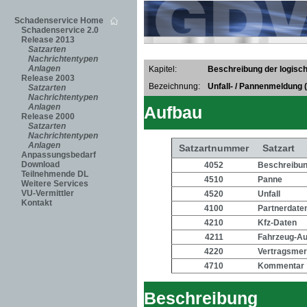
Schadenservice Home
Schadenservice 2.0
Release 2013
Satzarten
Nachrichtentypen
Anlagen
Kapitel:
Beschreibung der logisch
Release 2003
Bezeichnung:
Unfall- / Pannenmeldung 
Satzarten
Nachrichtentypen
Anlagen
Aufbau
Release 2000
Satzarten
Nachrichtentypen
Anlagen
Satzartnummer
Satzart
Anpassungsbedarf
Download
4052
Beschreibung
Teilnehmende DL
4510
Panne
Weitere Services
VU-Vermittler
4520
Unfall
Kontakt
4100
Partnerdate
4210
Kfz-Daten
4211
Fahrzeug-Au
4220
Vertragsme
4710
Kommentar
Beschreibung