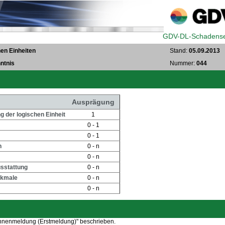
GDV-DL-Schadense
en Einheiten
Stand:
05.09.2013
ntnis
Nummer:
044
Ausprägung
 der logischen Einheit
1
0 - 1
0 - 1
n
0 - n
0 - n
sstattung
0 - n
rkmale
0 - n
0 - n
 Pannenmeldung (Erstmeldung)" beschrieben.