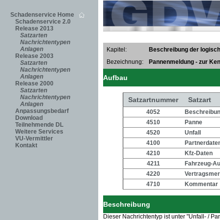
Schadenservice Home
Schadenservice 2.0
Release 2013
Satzarten
Nachrichtentypen
Anlagen
Kapitel:
Beschreibung der logisch
Release 2003
Bezeichnung:
Pannenmeldung - zur Ken
Satzarten
Nachrichtentypen
Anlagen
Aufbau
Release 2000
Satzarten
Nachrichtentypen
Satzartnummer
Satzart
Anlagen
Anpassungsbedarf
4052
Beschreibung
Download
4510
Panne
Teilnehmende DL
Weitere Services
4520
Unfall
VU-Vermittler
4100
Partnerdate
Kontakt
4210
Kfz-Daten
4211
Fahrzeug-Au
4220
Vertragsme
4710
Kommentar
Beschreibung
Dieser Nachrichtentyp ist unter "Unfall- /