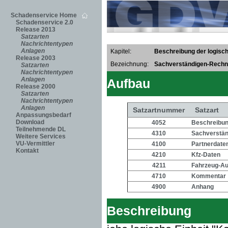
Schadenservice Home
Schadenservice 2.0
Release 2013
Satzarten
Nachrichtentypen
Anlagen
Kapitel:
Beschreibung der logisch
Release 2003
Bezeichnung:
Sachverständigen-Rech
Satzarten
Nachrichtentypen
Anlagen
Aufbau
Release 2000
Satzarten
Nachrichtentypen
Anlagen
Satzartnummer
Satzart
Anpassungsbedarf
Download
4052
Beschreibung
Teilnehmende DL
4310
Sachverstä
Weitere Services
VU-Vermittler
4100
Partnerdate
Kontakt
4210
Kfz-Daten
4211
Fahrzeug-Au
4710
Kommentar
4900
Anhang
Beschreibung