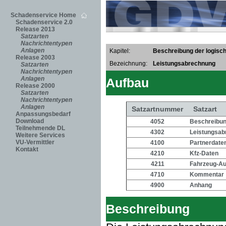
Schadenservice Home
Schadenservice 2.0
Release 2013
Satzarten
Nachrichtentypen
Anlagen
Kapitel:
Beschreibung der logisch
Release 2003
Bezeichnung:
Leistungsabrechnung
Satzarten
Nachrichtentypen
Anlagen
Aufbau
Release 2000
Satzarten
Nachrichtentypen
Anlagen
Satzartnummer
Satzart
Anpassungsbedarf
Download
4052
Beschreibung
Teilnehmende DL
4302
Leistungsab
Weitere Services
VU-Vermittler
4100
Partnerdate
Kontakt
4210
Kfz-Daten
4211
Fahrzeug-Au
4710
Kommentar
4900
Anhang
Beschreibung