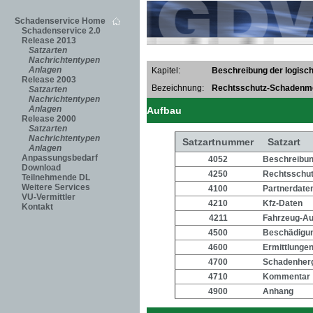
Schadenservice Home
Schadenservice 2.0
Release 2013
Satzarten
Nachrichtentypen
Anlagen
Kapitel:
Beschreibung der logisch
Release 2003
Bezeichnung:
Rechtsschutz-Schadenm
Satzarten
Nachrichtentypen
Anlagen
Aufbau
Release 2000
Satzarten
Nachrichtentypen
Satzartnummer
Satzart
Anlagen
Anpassungsbedarf
4052
Beschreibung
Download
4250
Rechtsschu
Teilnehmende DL
Weitere Services
4100
Partnerdate
VU-Vermittler
4210
Kfz-Daten
Kontakt
4211
Fahrzeug-Au
4500
Beschädigu
4600
Ermittlunge
4700
Schadenher
4710
Kommentar
4900
Anhang