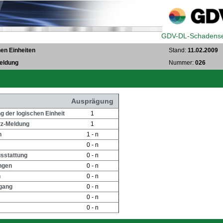
GDV-DL-Schadense
en Einheiten
Stand:
11.02.2009
eldung
Nummer:
026
Ausprägung
 der logischen Einheit
1
tz-Meldung
1
n
1 - n
0 - n
sstattung
0 - n
ngen
0 - n
n
0 - n
gang
0 - n
0 - n
0 - n